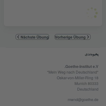
Nächste Übung
Vorherige Übung
Service- und Informationsbereic
پەیوەندی
Goethe-Institut e.V.
"Mein Weg nach Deutschland"
Oskar-von-Miller-Ring 18
80333 Munich
Deutschland
mwnd@goethe.de