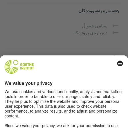
بەستەرە بەسوودەکان
پەیامی هەواڵ
دەربارەی پرۆژەکە
ماڵپەڕە زیاتر
Community Deutsch für dich
فێرکاری زمانی ئەڵمانی بە بەخۆرایی
کۆرسەکانی زمانی ئەڵمانیی Goethe-Institut
پۆرتاڵی مامۆستا "Deutschstunde"
تایبەتمەندی و دەستگەیشتن بە ئاسان