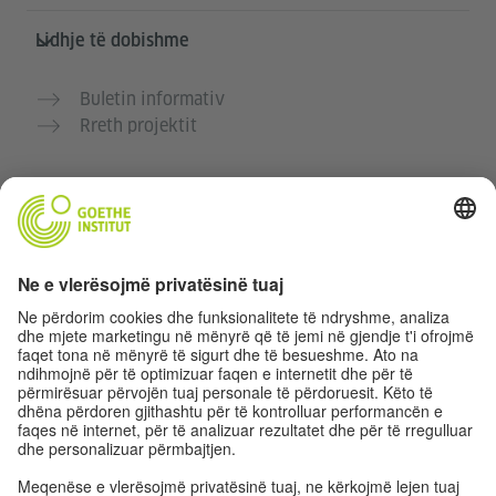
Lidhje të dobishme
Buletin informativ
Rreth projektit
Faqe të tjera interneti
Komuniteti “Gjermanisht për ty”
Ushtro gjermanisht falas
Kurse gjermanisht të Goethe-Institutit
Portali për mësuesit „Deutschstunde“
Privatësia dhe Qasja pa pengesa