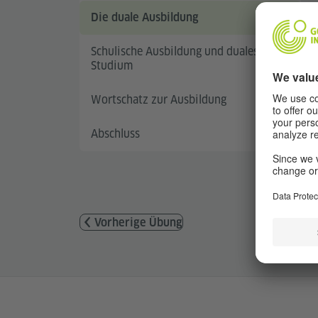
Die duale Ausbildung
Schulische Ausbildung und duales
Studium
Wortschatz zur Ausbildung
Abschluss
Vorherige Übung