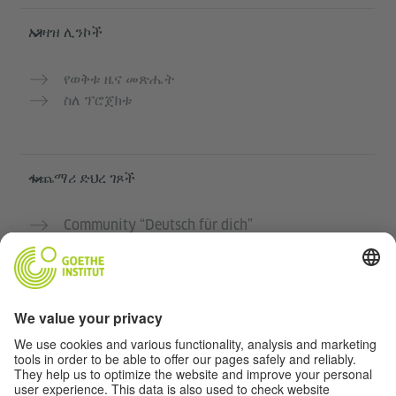
አገዛዝ ሊንኮች
የወቅቱ ዜና መጽሔት
ስለ ፕሮጀክቱ
ተጨማሪ ድህረ ገጾች
Community “Deutsch für dich”
የጀርመን ቋንቋን ነፃ ማስተላለፍ
የGoethe-Institut የጀርመን ቋንቋ ክፍሎች
የአስተማማኝ መድረክ „Deutschstunde“
ግላዊነት እና አንዳች እንቅስቃሴ የለሽ መዳረሻ