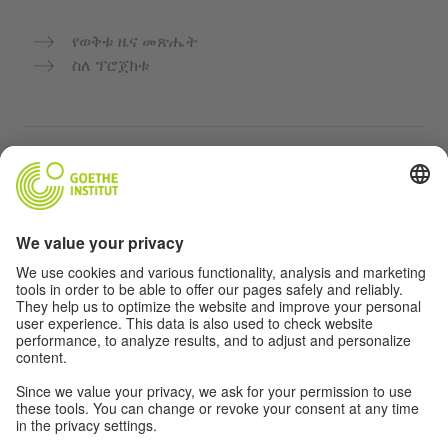
የወቅቱ ዜና መጽሔት
ስለ ፕሮጀክቱ
ተጨማሪ ድህረ ገጾች
Community “Deutsch für dich”
የጀርመን ቋንቋን ነፃ ማስተላለፍ
የGoethe-Institut የጀርመን ቋንቋ ክፍሎች
የአስተማማኝ መድረክ „Deutschstunde“
ግላዊነት እና አንዳች እንቅስቃሴ የለሽ መዳረሻ
የግላዊነት ቅንብሮች
አንዳች እንቅስቃሴ የለሽ መዳረሻ