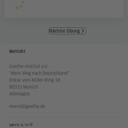
Nächste Übung
Service- und Informationsbereich
Kontakt
Goethe-Institut e.V.
"Mein Weg nach Deutschland"
Oskar-von-Miller-Ring 18
80333 Munich
Allemagne
mwnd@goethe.de
አገዛዝ ሊንኮች