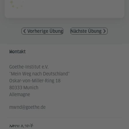
Vorherige Übung
Nächste Übung
Service- und Informationsbereich
Kontakt
Goethe-Institut e.V.
"Mein Weg nach Deutschland"
Oskar-von-Miller-Ring 18
80333 Munich
Allemagne
mwnd@goethe.de
አገዛዝ ሊንኮች