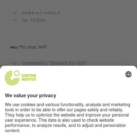
የወቅቱ ዜና መጽሔት
ስለ ፕሮጀክቱ
ተጨማሪ ድህረ ገጾች
Community “Deutsch für dich”
የጀርመን ቋንቋን ነፃ ማስተላለፍ
የGoethe-Institut የጀርመን ቋንቋ ክፍሎች
የአስተማማኝ መድረክ „Deutschstunde“
ግላዊነት እና አንዳች እንቅስቃሴ የለሽ መዳረሻ
የግላዊነት ቅንብሮች
አንዳች እንቅስቃሴ የለሽ መዳረሻ