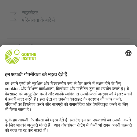
न्यूज़लेटर
परियोजना के बारे में
अन्य वेबसाइटें
Community “Deutsch für dich”
जर्मन भाषा का अभ्यास मुफ्त में करें
गोएथे संस्थान के जर्मन पाठ्यक्रम
शिक्षक पोर्टल "Deutschstunde"
गोपनीयता और सुगम्यता
गोपनीयता सेटिंग्स
सुगम्यता