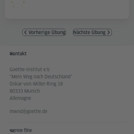
Vorherige Übung
Nächste Übung
Service- und Informationsbereich
Kontakt
Goethe-Institut e.V.
"Mein Weg nach Deutschland"
Oskar-von-Miller-Ring 18
80333 Munich
Allemagne
mwnd@goethe.de
सहायक लिंक