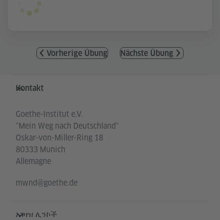
Vorherige Übung
Nächste Übung
Service- und Informationsbereich
Kontakt
Goethe-Institut e.V.
"Mein Weg nach Deutschland"
Oskar-von-Miller-Ring 18
80333 Munich
Allemagne
mwnd@goethe.de
አገዛዝ ሊንኮች