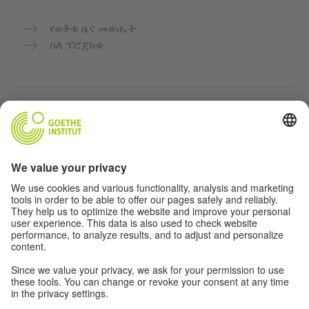
የወቅቱ ዜና መጽሔት
ስለ ፕሮጀክቱ
ተጨማሪ ድህረ ገጾች
Community “Deutsch für dich”
የጀርመን ቋንቋን ነፃ ማስተላለፍ
የGoethe-Institut የጀርመን ቋንቋ ክፍሎች
የአስተማማኝ መድረክ „Deutschstunde“
ግላዊነት እና አንዳች እንቅስቃሴ የለሽ መዳረሻ
የግላዊነት ቅንብሮች
አንዳች እንቅስቃሴ የለሽ መዳረሻ