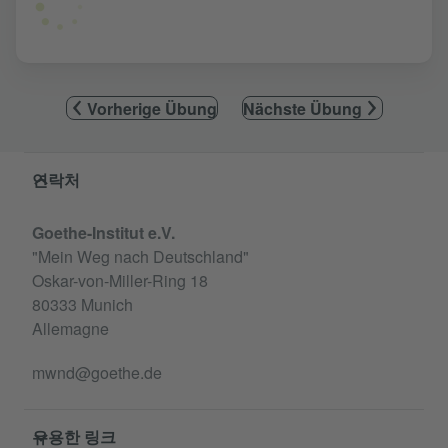
Vorherige Übung
Nächste Übung
Service- und Informationsbereich
연락처
Goethe-Institut e.V.
"Mein Weg nach Deutschland"
Oskar-von-Miller-Ring 18
80333 Munich
Allemagne
mwnd@goethe.de
유용한 링크