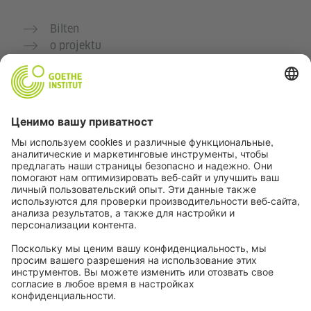
Bilten
o projektu
Dodatne veb stranice
Zajednica „Deutsch für dich“
Vežbajte nemački besplatno
Kurse nemačkog jezika Goethe-Instituta
Portal za nastavnike „Deutschstunde“
Privatnost i pristupačnost
Podešavanja privatnosti
Pristupačnost