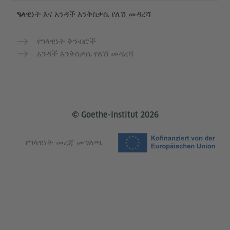
ግላዊነት እና አንዳች እንቅስቃሴ የለሽ መዳረሻ
የግላዊነት ቅንብሮች
አንዳች እንቅስቃሴ የለሽ መዳረሻ
© Goethe-Institut 2026
የግላዊነት መረጃ መግለጫ