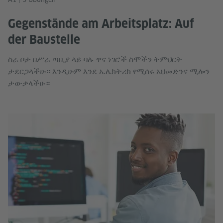
Gegenstände am Arbeitsplatz: Auf
der Baustelle
ስራ ቦታ በሥራ ጣቢያ ላይ ባሉ ዋና ነገሮች ስሞችን ትምህርት
ታደርጋላችሁ። እንዲሁም እንደ ኤሌክትሪክ የሚሰሩ አህመድንና ሚሎን
ታውቃላችሁ።