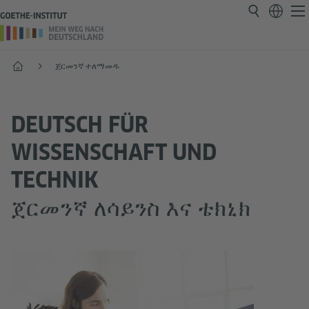
Start
ጀርመንኛ ተለማመዱ
DEUTSCH FÜR
WISSENSCHAFT UND
TECHNIK
ጀርመንኛ ለሳይንስ እና ቴክኒክ