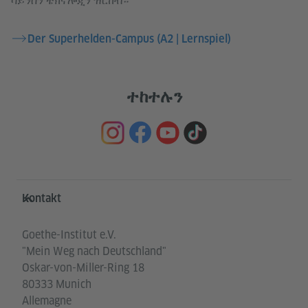
ሳይንስን ቴክኖሎጂን ዝርከብ።
Der Superhelden-Campus (A2 | Lernspiel)
ተከተሉን
Service- und Informationsbereich
Kontakt
Goethe-Institut e.V.
"Mein Weg nach Deutschland"
Oskar-von-Miller-Ring 18
80333 Munich
Allemagne