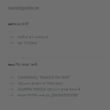
mwnd@goethe.de
አገዛዝ ሊንኮች
የወቅቱ ዜና መጽሔት
ስለ ፕሮጀክቱ
ተጨማሪ ድህረ ገጾች
Community “Deutsch für dich”
የጀርመን ቋንቋን ነፃ ማስተላለፍ
የGoethe-Institut የጀርመን ቋንቋ ክፍሎች
የአስተማማኝ መድረክ „Deutschstunde“