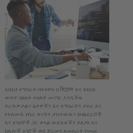
colourbox
እነዚህ ተግባራት በተዕዋፍ በ विज्ञान እና ቴክኒክ
ውስጥ በዕለት ተዕለት መናገር እንዲችሉ
ይረዱዎታል። ዕቃዎችን እና ተግባራትን ታስሩ እና
የተለመዱ የስራ ቀናትን ታስተውሉ። ከባልደራሾች
እና ደንበኞች ጋር ቀላል ውይይቶችን ይለያዩ እና
ከሌሎች አገሮች ወደ ጀርመን ለመስራት የመጡ