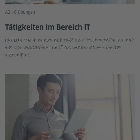
A2 | 6 Übungen
Tätigkeiten im Bereich IT
በእነዚህ ተግባራት የተለያዩ የቴክኖሎጂ ስራዎችን ታውቃላችሁ እና ቃላት
ትምህርት ታደርጋላችሁ። ስለ IT ስራ ውይይት ይስሙ – ሁሉንም
ተረድታችሁ?