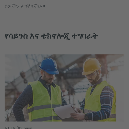
ሰዎችን ታገኛላችሁ።
የሳይንስ እና ቴክኖሎጂ ተግባራት
A1 | 5 Übungen