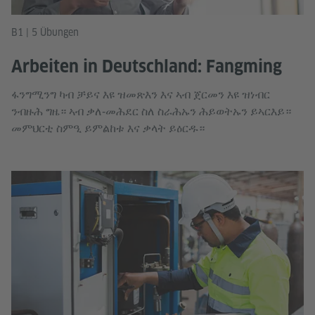
B1 | 5 Übungen
Arbeiten in Deutschland: Fangming
ፋንግሚንግ ካብ ቻይና እዩ ዝመጽእን እና ኣብ ጀርመን እዩ ዝነብር
ንብዙሕ ግዜ። ኣብ ቃለ‑መሕደር ስለ ስራሕኡን ሕይወትኡን ይኣርእይ።
መምህርቲ ስምዒ ይምልከቱ እና ቃላት ይዕርዱ።