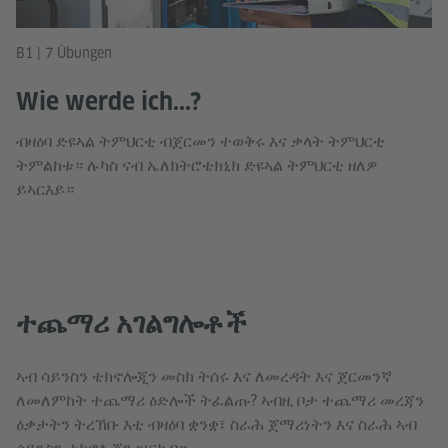
B1 | 7 Übungen
Wie werde ich...?
ብዛዕባ ድዩኣል ትምህርቲ ብጀርመን ተወቅሩ እና ቃላት ትምህርቲ
ትምልከቱ። ሉካስ ናብ ኤለክትሮቴክኒክ ድዩኣል ትምህርቲ ዘለዎ
ይኣርእይ።
ተጨማሪ አገልግሎቶች
ኣብ ሳይንስን ቴክኖሎጂን መስክ ትሰሩ እና ለመረዳት እና ጀርመንኛ
ለመለምከት ተጨማሪ ዕድሎች ትፈልጡ? ኣብዚ ቦታ ተጨማሪ መረጃን
ዕቃታትን ትረኽቡ እቲ ብዛዕባ ቋንቋ፣ ስራሕ ጀማሪነትን እና ስራሕ ኣብ