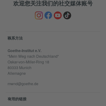
欢迎您关注我们的社交媒体账号
Service- und Informationsbereich
联系方法
Goethe-Institut e.V.
"Mein Weg nach Deutschland"
Oskar-von-Miller-Ring 18
80333 Munich
Allemagne
mwnd@goethe.de
有用的链接