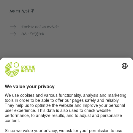
አገዛዝ ሊንኮች
የወቅቱ ዜና መጽሔት
ስለ ፕሮጀክቱ
ተጨማሪ ድህረ ገጾች
Community “Deutsch für dich”
የጀርመን ቋንቋን ነፃ ማስተላለፍ
የGoethe-Institut የጀርመን ቋንቋ ክፍሎች
የአስተማማኝ መድረክ „Deutschstunde“
ግላዊነት እና አንዳች እንቅስቃሴ የለሽ መዳረሻ