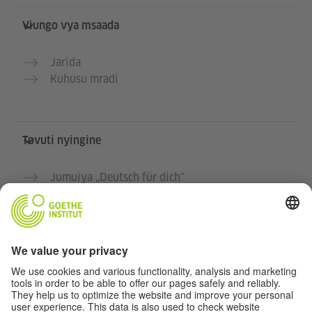
Viungo vya msaada
Jarida
Kuhusu mradi
Tovuti nyingine
Jumuiya „Deutsch für dich“
Jifunze Kijerumani bila malipo
Kozi za Kijerumani za Goethe-Institut
Tovuti ya walimu “Deutschstunde”
Faragha na Ufikiaji