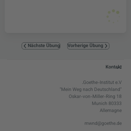
Nächste Übung
Vorherige Übung
Service- und Informationsbereic
Kontakt
Goethe-Institut e.V.
"Mein Weg nach Deutschland"
Oskar-von-Miller-Ring 18
80333 Munich
Allemagne
mwnd@goethe.de