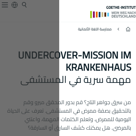
Undercover-Mission im Krankenhaus
UNDERCO
لمستشفى
لمحقق ميرو وقم
فى. تعرف على الحياة
المهمة، واعتني
 أو السارقة؟