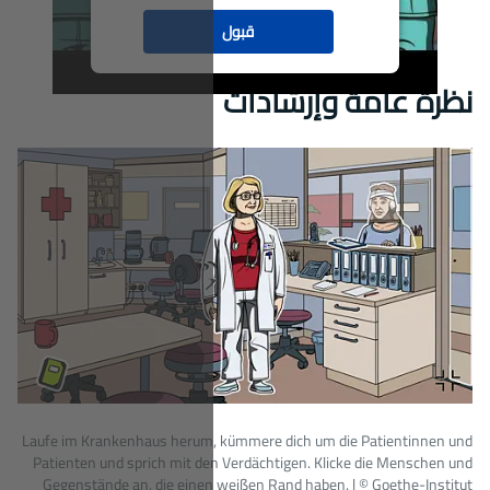
örter einsammeln. Die neuen Wörter sind lila.
Laufe im Krankenhaus herum,
uen Wörter zu sammeln? Dann bekommst du am
Patienten und sprich mit de
Ende einen Preis!
|
© Goethe-Institut
Gegenstände an, die eine