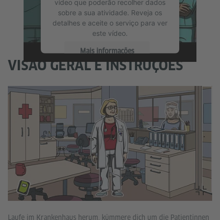
vídeo que poderão recolher dados
sobre a sua atividade. Reveja os
detalhes e aceite o serviço para ver
este vídeo.
Mais informações
VISÃO GERAL E INSTRUÇÕES
Aceitar
Du
Laufe im Krankenhaus herum, kümmere dich um die Patientinnen