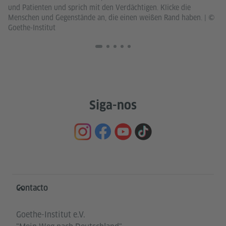
li
und Patienten und sprich mit den Verdächtigen. Klicke die
be
Menschen und Gegenstände an, die einen weißen Rand haben.
|
©
Goethe-Institut
Siga-nos
Service- und Informationsbereich
Contacto
Goethe-Institut e.V.