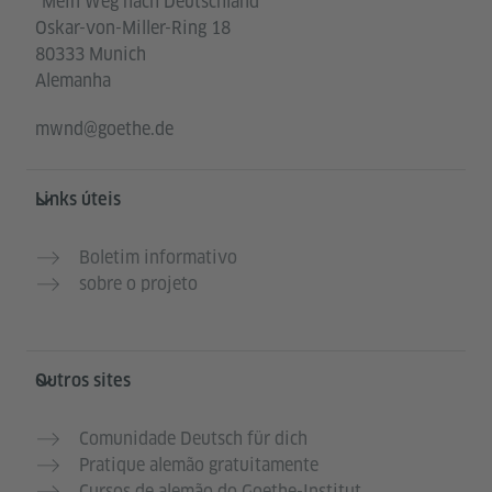
"Mein Weg nach Deutschland"
Oskar-von-Miller-Ring 18
80333 Munich
Alemanha
mwnd@goethe.de
Links úteis
Boletim informativo
sobre o projeto
Outros sites
Comunidade Deutsch für dich
Pratique alemão gratuitamente
Cursos de alemão do Goethe-Institut