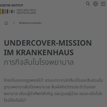
หน้าแรก
ฝึกฝนภาษาเยอรมัน
UNDERCOVER-MISSION
IM KRANKENHAUS
ภารกิจลับในโรงพยาบาล
ใครขโมยมงกุฎเพชรไป? สวมบทบาทนักสืบมิโรและสืบสวนใน
ฐานะพยาบาลในโรงพยาบาล สัมผัสกิจวัตรประจำวันของ
พยาบาล เรียนรู้คำศัพท์สำคัญ และดูแลผู้ป่วย คุณจะเปิดโปง
โจรได้หรือไม่?