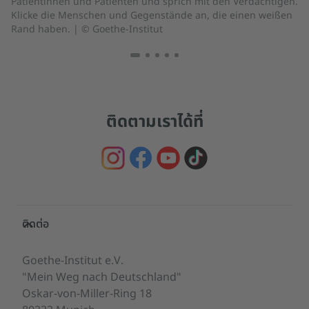
Patientinnen und Patienten und sprich mit den Verdächtigen.
be
Klicke die Menschen und Gegenstände an, die einen weißen
Rand haben.
|
© Goethe-Institut
ติดตามเราได้ที่
Service- und Informationsbereich
ติดต่อ
Goethe-Institut e.V.
"Mein Weg nach Deutschland"
Oskar-von-Miller-Ring 18