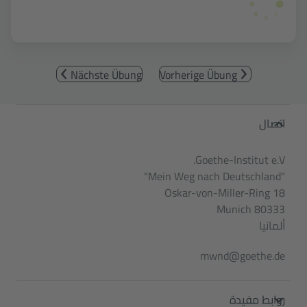
Nächste Übung
Vorherige Übung
Service- und Informationsbereic
اتصال
Goethe-Institut e.V.
"Mein Weg nach Deutschland"
Oskar-von-Miller-Ring 18
80333 Munich
ألمانيا
mwnd@goethe.de
روابط مفيدة