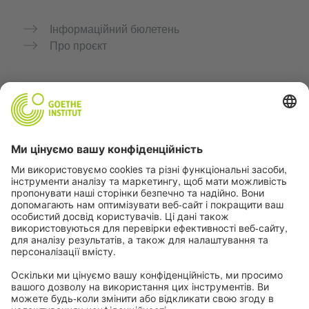
Інформаційний бюлетень
Про проєкт
Додаткові вебсайти
Community “Deutsch für dich”
Практикуйте німецьку безкоштовно
Курси німецької мови Goethe-Institut
Портал для вчителів «Deutschstunde»
Конфіденційність і доступність
Налаштування конфіденційності
Доступність