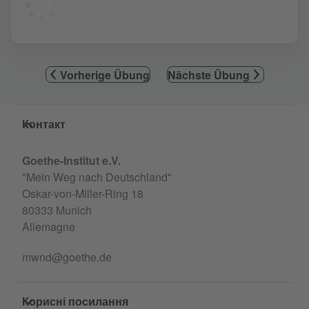
Vorherige Übung
Nächste Übung
Service- und Informationsbereich
Контакт
Goethe-Institut e.V.
"Mein Weg nach Deutschland"
Oskar-von-Miller-Ring 18
80333 Munich
Allemagne
mwnd@goethe.de
Корисні посилання