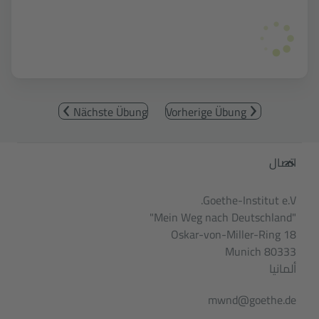
Nächste Übung
Vorherige Übung
Service- und Informationsbereic
اتصال
Goethe-Institut e.V.
"Mein Weg nach Deutschland"
Oskar-von-Miller-Ring 18
80333 Munich
ألمانيا
mwnd@goethe.de