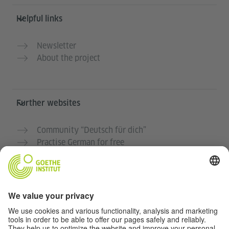
Helpful links
Newsletter
About the project
Further websites
Community “Deutsch für dich”
Practise German for free
German courses at the Goethe-Institut
Teacher portal “Deutschstunde”
Privacy and Accessibility