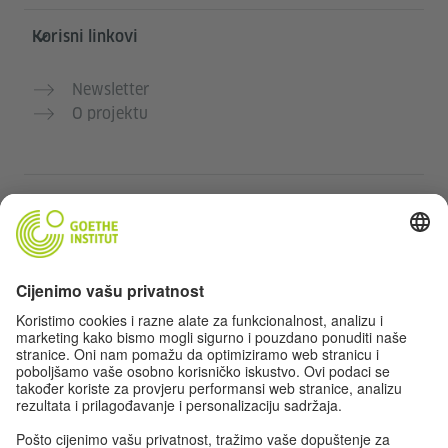
Korisni linkovi
Newsletter
O projektu
Dodatne web stranice
Community „Deutsch für dich“
Vježbajte njemački besplatno
Kurse njemačkog jezika Goethe-Instituta
Portal za nastavnike „Deutschstunde“
Privatnost i pristupačnost