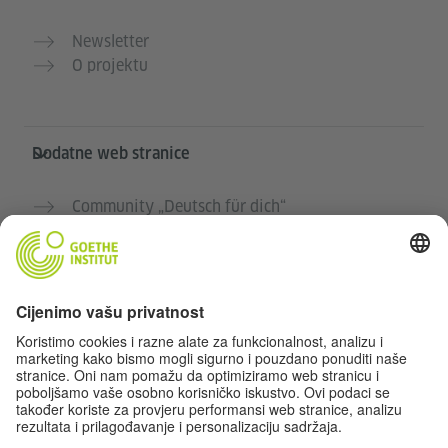
Newsletter
O projektu
Dodatne web stranice
Community „Deutsch für dich“
Vježbajte njemački besplatno
Kurse njemačkog jezika Goethe-Instituta
Portal za nastavnike „Deutschstunde“
Privatnost i pristupačnost
Postavke privatnosti
Izjava o pristupačnosti