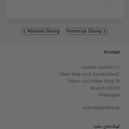
Nächste Übung
Vorherige Übung
Service- und Informationsbereic
Kontakt
Goethe-Institut e.V.
"Mein Weg nach Deutschland"
Oskar-von-Miller-Ring 18
80333 Munich
Allemagne
mwnd@goethe.de
لینک‌های مفید