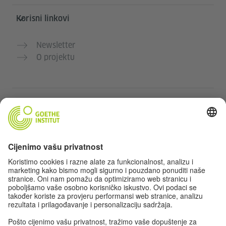
Korisni linkovi
Newsletter
O projektu
Dodatne web stranice
Community „Deutsch für dich“
Vježbajte njemački besplatno
Kurse njemačkog jezika Goethe-Instituta
Portal za nastavnike „Deutschstunde“
Privatnost i pristupačnost