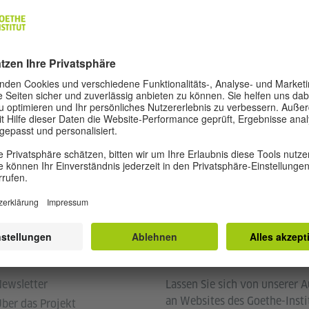
iche Links
Weitere Websites
ewsletter
Lassen Sie sich von unserer 
an Websites des Goethe-Insti
ber das Projekt