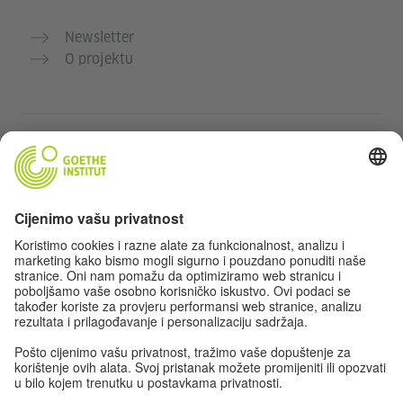
Newsletter
O projektu
Dodatne web stranice
Community „Deutsch für dich“
Vježbajte njemački besplatno
Kurse njemačkog jezika Goethe-Instituta
Portal za nastavnike „Deutschstunde“
Privatnost i pristupačnost
Postavke privatnosti
Izjava o pristupačnosti