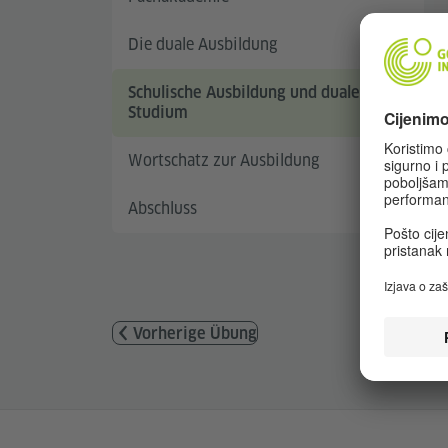
Die duale Ausbildung
Schulische Ausbildung und duales
Studium
Wortschatz zur Ausbildung
Abschluss
Vorherige Übung