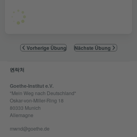
Vorherige Übung
Nächste Übung
Service- und Informationsbereich
연락처
Goethe-Institut e.V.
"Mein Weg nach Deutschland"
Oskar-von-Miller-Ring 18
80333 Munich
Allemagne
mwnd@goethe.de