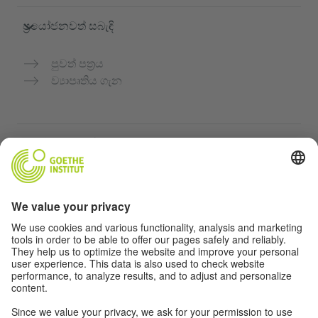
ප්‍රයෝජනවත් සබැඳි
පුවත් පත්‍රය
ව්‍යාපෘතිය ගැන
තවත් වෙබ්අඩවි
Community “Deutsch für dich”
ජර්මන් භාෂාව නොමිලේ පුහුණු කරන්න
ගෝතේ ආයතනයේ ජර්මන් භාෂා පාඨමාලා
ගුරුවරුන් සඳහා පෝර්ටලය "Deutschstunde"
රහස්‍යතා සහ ප්‍රවේශය