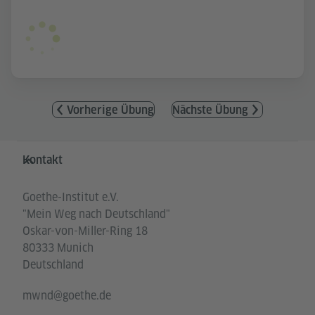
Vorherige Übung
Nächste Übung
Service- und Informationsbereich
Kontakt
Goethe-Institut e.V.
"Mein Weg nach Deutschland"
Oskar-von-Miller-Ring 18
80333 Munich
Deutschland
mwnd@goethe.de