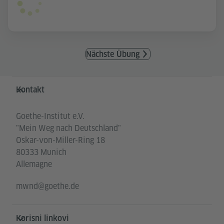
Nächste Übung
Service- und Informationsbereich
Kontakt
Goethe-Institut e.V.
"Mein Weg nach Deutschland"
Oskar-von-Miller-Ring 18
80333 Munich
Allemagne
mwnd@goethe.de
Korisni linkovi