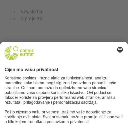
Newsletter
O projektu
Dodatne web stranice
Community „Deutsch für dich“
Vježbajte njemački besplatno
Kurse njemačkog jezika Goethe-Instituta
Portal za nastavnike „Deutschstunde“
Privatnost i pristupačnost
Postavke privatnosti
Izjava o pristupačnosti