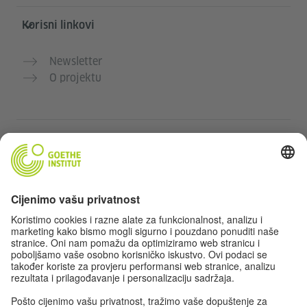
Korisni linkovi
Newsletter
O projektu
Dodatne web stranice
Community „Deutsch für dich“
Vježbajte njemački besplatno
Kurse njemačkog jezika Goethe-Instituta
Portal za nastavnike „Deutschstunde“
Privatnost i pristupačnost