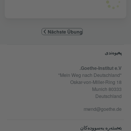
Nächste Übung
Service- und Informationsbereic
پەیوەندی
Goethe-Institut e.V.
"Mein Weg nach Deutschland"
Oskar-von-Miller-Ring 18
80333 Munich
Deutschland
mwnd@goethe.de
بەستەرە بەسوودەکان