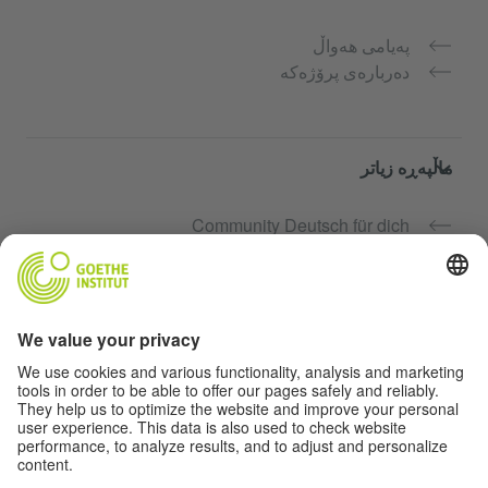
پەیامی هەواڵ
دەربارەی پرۆژەکە
ماڵپەڕە زیاتر
Community Deutsch für dich
فێرکاری زمانی ئەڵمانی بە بەخۆرایی
کۆرسەکانی زمانی ئەڵمانیی Goethe-Institut
پۆرتاڵی مامۆستا "Deutschstunde"
تایبەتمەندی و دەستگەیشتن بە ئاسان
ڕێکخستی پارێزگاری زانیاری نهێنی
دەستگەیشتن بە ئاسان