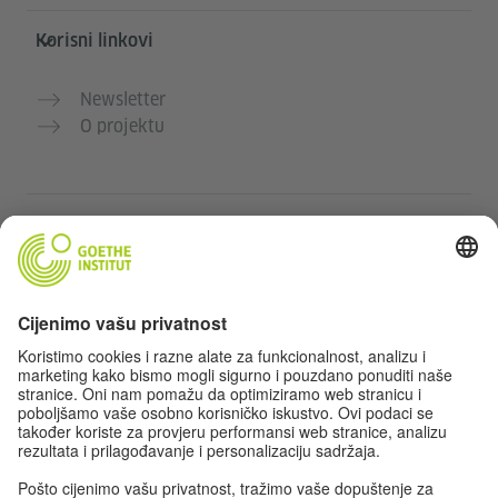
Korisni linkovi
Newsletter
O projektu
Dodatne web stranice
Community „Deutsch für dich“
Vježbajte njemački besplatno
Kurse njemačkog jezika Goethe-Instituta
Portal za nastavnike „Deutschstunde“
Privatnost i pristupačnost