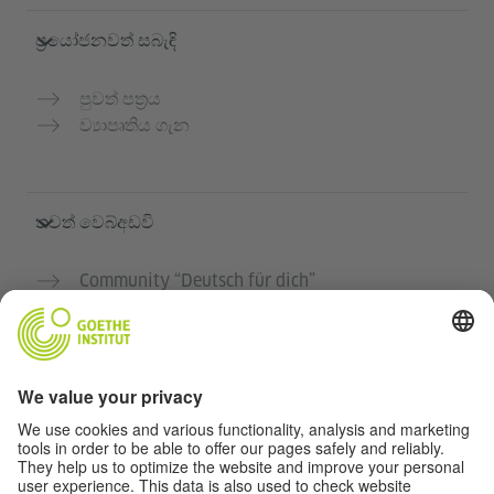
ප්‍රයෝජනවත් සබැඳි
පුවත් පත්‍රය
ව්‍යාපෘතිය ගැන
තවත් වෙබ්අඩවි
Community “Deutsch für dich”
ජර්මන් භාෂාව නොමිලේ පුහුණු කරන්න
ගෝතේ ආයතනයේ ජර්මන් භාෂා පාඨමාලා
ගුරුවරුන් සඳහා පෝර්ටලය "Deutschstunde"
රහස්‍යතා සහ ප්‍රවේශය