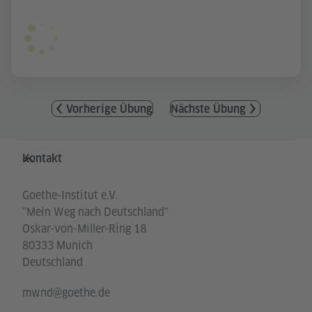
Vorherige Übung
Nächste Übung
Service- und Informationsbereich
Kontakt
Goethe-Institut e.V.
"Mein Weg nach Deutschland"
Oskar-von-Miller-Ring 18
80333 Munich
Deutschland
mwnd@goethe.de