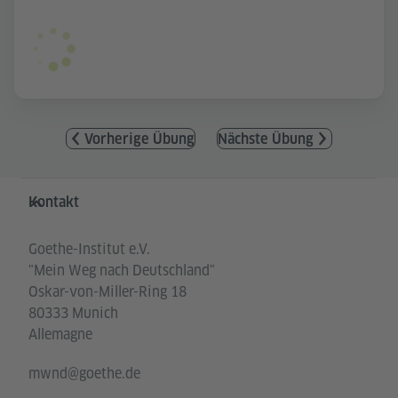
Vorherige Übung
Nächste Übung
Service- und Informationsbereich
Kontakt
Goethe-Institut e.V.
"Mein Weg nach Deutschland"
Oskar-von-Miller-Ring 18
80333 Munich
Allemagne
mwnd@goethe.de