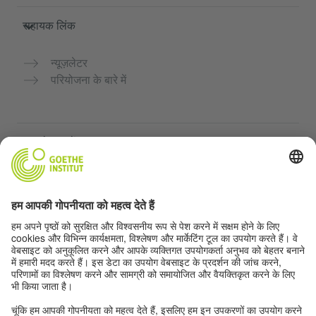
सहायक लिंक
न्यूज़लेटर
परियोजना के बारे में
अन्य वेबसाइटें
Community “Deutsch für dich”
जर्मन भाषा का अभ्यास मुफ्त में करें
गोएथे संस्थान के जर्मन पाठ्यक्रम
शिक्षक पोर्टल "Deutschstunde"
गोपनीयता और सुगम्यता