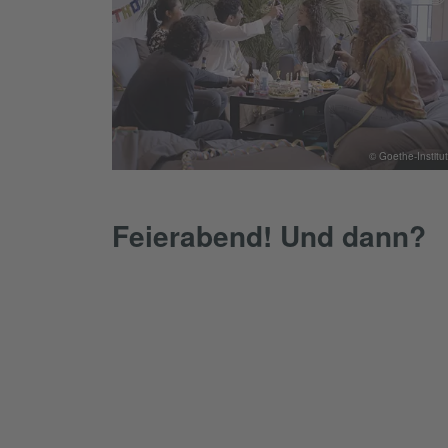
© Goethe-Institut
Feierabend! Und dann?