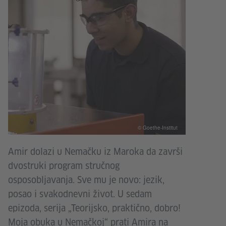
© Goethe-Institut
Amir dolazi u Nemačku iz Maroka da završi
dvostruki program stručnog
osposobljavanja. Sve mu je novo: jezik,
posao i svakodnevni život. U sedam
epizoda, serija „Teorijsko, praktično, dobro!
Moja obuka u Nemačkoj“ prati Amira na