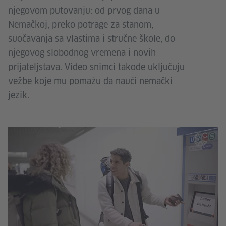
njegovom putovanju: od prvog dana u
Nemačkoj, preko potrage za stanom,
suočavanja sa vlastima i stručne škole, do
njegovog slobodnog vremena i novih
prijateljstava. Video snimci takođe uključuju
vežbe koje mu pomažu da nauči nemački
jezik.