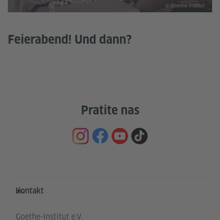
© Goethe-Institut
Feierabend! Und dann?
Pratite nas
Service- und Informationsbereich
Kontakt
Goethe-Institut e.V.