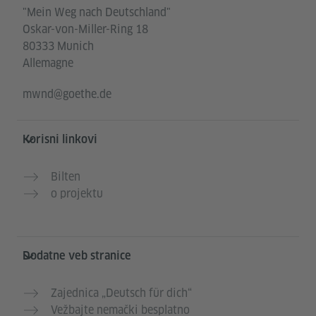
"Mein Weg nach Deutschland"
Oskar-von-Miller-Ring 18
80333 Munich
Allemagne
mwnd@goethe.de
Korisni linkovi
Bilten
o projektu
Dodatne veb stranice
Zajednica „Deutsch für dich“
Vežbajte nemački besplatno