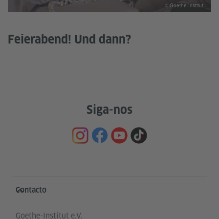
© Goethe-Institut
Feierabend! Und dann?
Siga-nos
Service- und Informationsbereich
Contacto
Goethe-Institut e.V.