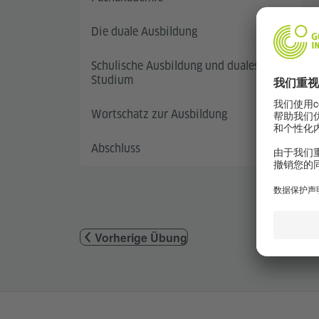
Die duale Ausbildung
Schulische Ausbildung und duales
Studium
Wortschatz zur Ausbildung
Abschluss
Vorherige Übung