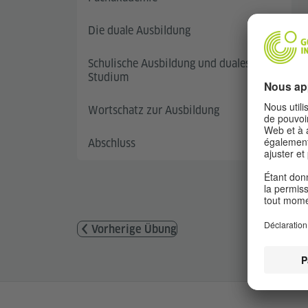
Die duale Ausbildung
Schulische Ausbildung und duales
Studium
Wortschatz zur Ausbildung
Abschluss
Vorherige Übung