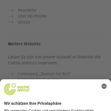
Newsletter
Über das Projekt
Glossar
Weitere Websites
Lassen Sie sich von unserer Auswahl an Websites des
Goethe-Instituts inspirieren:
Community „Deutsch für dich“
Kostenlos Deutsch üben
Deutschkurse des Goethe-Instituts
Lehrkräfteportal „Deutschstunde“