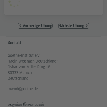
Vorherige Übung
Nächste Übung
Service- und Informationsbereich
Kontakt
Goethe-Institut e.V.
"Mein Weg nach Deutschland"
Oskar-von-Miller-Ring 18
80333 Munich
Deutschland
mwnd@goethe.de
பயனுள்ள இணைப்புகள்