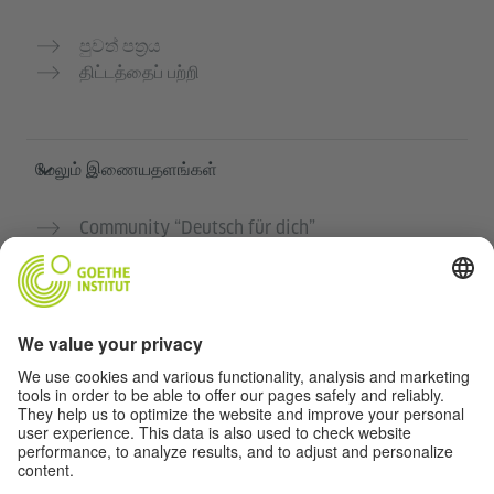
පුවත් පත්‍රය
திட்டத்தைப் பற்றி
மேலும் இணையதளங்கள்
Community “Deutsch für dich”
ஜெர்மன் மொழியை இலவசமாக பயிற்சி செய்யுங்கள்
கோய்த் இன்ஸ்டிடியூட்டின் ஜெர்மன் பாடநெறிகள்
ஆசிரியர் போர்டல் "Deutschstunde"
தனியுரிமை மற்றும் அணுகல் வசதி
தனியுரிமை அமைப்புகள்
அணுகல் வசதி