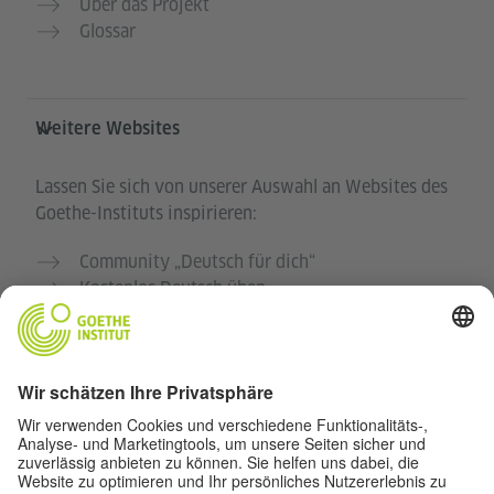
Über das Projekt
Glossar
Weitere Websites
Lassen Sie sich von unserer Auswahl an Websites des
Goethe-Instituts inspirieren:
Community „Deutsch für dich“
Kostenlos Deutsch üben
Deutschkurse des Goethe-Instituts
Lehrkräfteportal „Deutschstunde“
Datenschutz und Barrierefreiheit