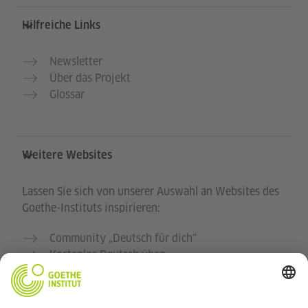
Hilfreiche Links
Newsletter
Über das Projekt
Glossar
Weitere Websites
Lassen Sie sich von unserer Auswahl an Websites des
Goethe-Instituts inspirieren:
Community „Deutsch für dich“
Kostenlos Deutsch üben
Deutschkurse des Goethe-Instituts
Lehrkräfteportal „Deutschstunde“