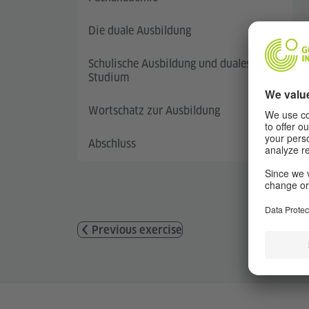
Die duale Ausbildung
Schulische Ausbildung und duales
Studium
Wortschatz zur Ausbildung
Abschluss
Previous exercise