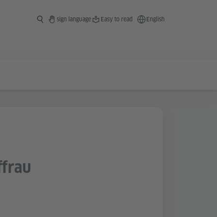
sign language
Easy to read
English
ffrau