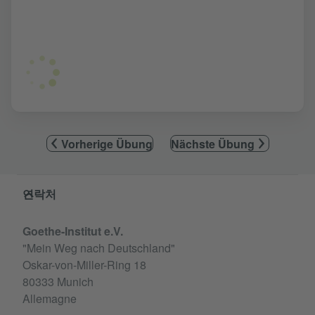
Vorherige Übung
Nächste Übung
Service- und Informationsbereich
연락처
Goethe-Institut e.V.
"Mein Weg nach Deutschland"
Oskar-von-Miller-Ring 18
80333 Munich
Allemagne