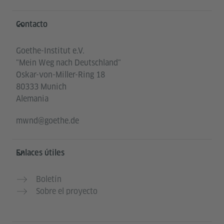
Service- und Informationsbereich
Contacto
Goethe-Institut e.V.
"Mein Weg nach Deutschland"
Oskar-von-Miller-Ring 18
80333 Munich
Alemania
mwnd@goethe.de
Enlaces útiles
Boletín
Sobre el proyecto