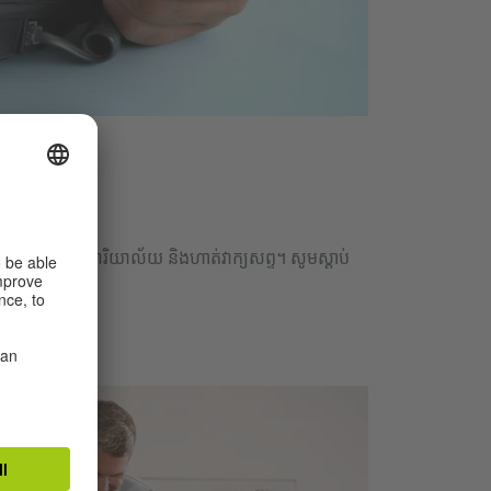
Büro
្មភាពផ្សេងៗនៅការិយាល័យ និងហាត់វាក្យសព្ទ។ សូមស្ដាប់