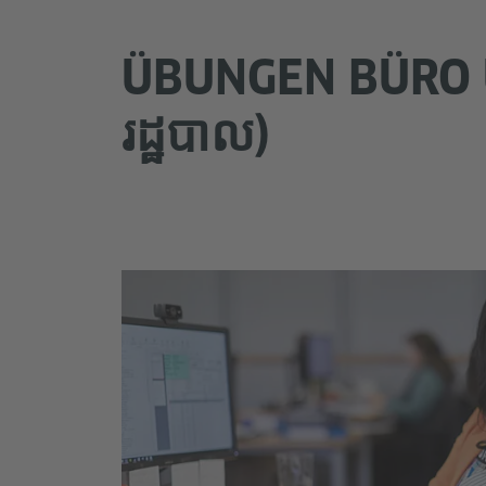
ÜBUNGEN BÜRO U
រដ្ឋបាល)