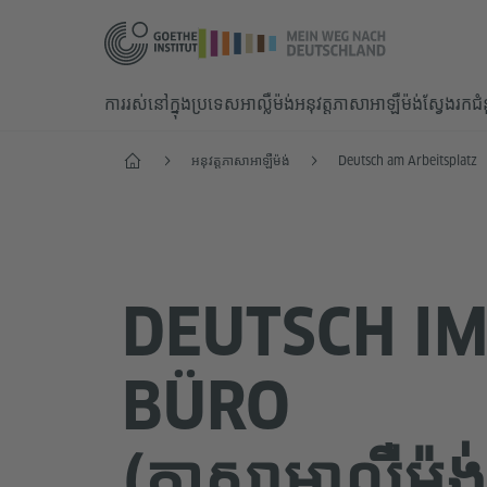
ការរស់នៅក្នុងប្រទេសអាល្លឺម៉ង់
អនុវត្តភាសាអាឡឺម៉ង់
ស្វែងរកជ
Start
អនុវត្តភាសាអាឡឺម៉ង់
Deutsch am Arbeitsplatz
DEUTSCH I
BÜRO
(ភាសាអាល្លឺម៉ង់