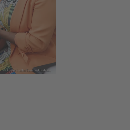
Goethe-Institut/Bernhard Ludewig