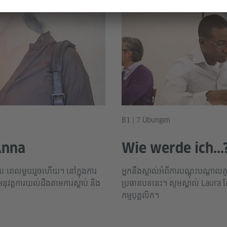
B1 | 7 Übungen
Anna
Wie werde ich...
ង់រយៈពេលមួយរួចហើយ។ នៅក្នុងការ
អ្នកនឹងស្គាល់អំពីការបណ្ដុះបណ្ដាល
 អនុវត្តការយល់ដឹងតាមការស្ដាប់ និង
ប្រធានបទនេះ។ សូមស្គាល់ Laura ដ
កម្មបុគ្គលិក។