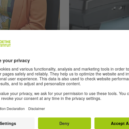
A2 | 6 Übungen
atz: Büro
Tätigkeiten im 
័យ។ បន្ថែមពីនេះ អ្នកស្គាល់ Bia
ក្នុងលំហាត់ទាំងនេះ អ្នកស្គាល់សកម
ទូរស័ព្ទជាមួយអ្នកហៅខុសៗគ្នា។