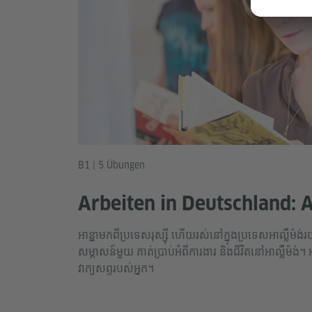
B1 | 5 Übungen
Arbeiten in Deutschland: 
អាន្នាមកពីប្រទេសរុស្ស៊ី ហើយរស់នៅក្នុងប្រទេសអាល្លឺម៉
សម្ភាសន៍មួយ គាត់ប្រាប់អំពីការងារ និងជីវិតនៅអាល្លឺម៉ង់។
វាក្យសព្ទរបស់អ្នក។