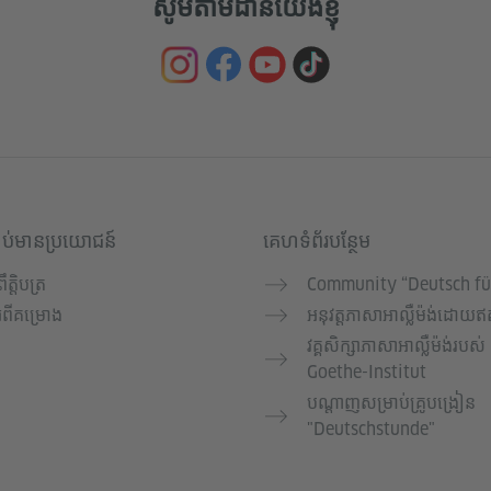
សូមតាមដានយើងខ្ញុំ
ាប់មានប្រយោជន៍
គេហទំព័របន្ថែម
្រឹត្តិបត្រ
Community “Deutsch fü
ំពីគម្រោង
អនុវត្តភាសាអាល្លឺម៉ង់ដោយឥត
វគ្គសិក្សាភាសាអាល្លឺម៉ង់របស់
Goethe-Institut
បណ្តាញសម្រាប់គ្រូបង្រៀន
"Deutschstunde"