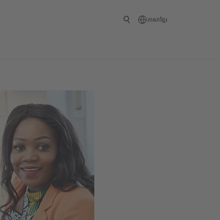
ភាសាខ្មែរ