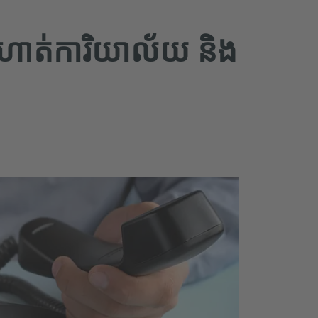
ត់ការិយាល័យ និង