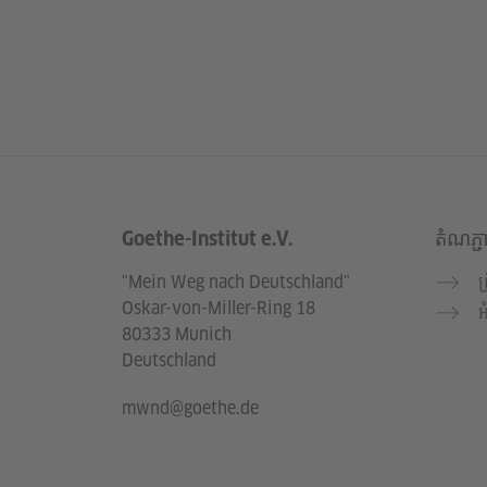
Goethe-Institut e.V.
តំណភ្ជ
Service- und Informationsbereich
"Mein Weg nach Deutschland"
ព
Oskar-von-Miller-Ring 18
អ
80333 Munich
Deutschland
mwnd@goethe.de