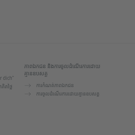
ភាពឯកជន និងការចូលដំណើរការដោយ
គ្មានឧបសគ្គ
r dich”
ការកំណត់ភាពឯកជន
គិតថ្លៃ
ការចូលដំណើរការដោយគ្មានឧបសគ្គ