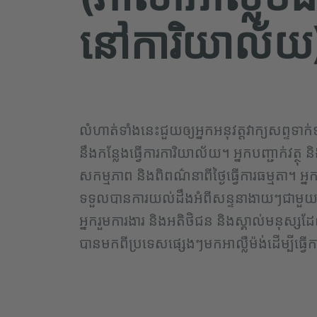
នៅការិយាល័យ
លំហាត់ទាំងនេះជួយឲ្យអ្នកអនុវត្តវាក្យសព្ទទាក
នឹងកន្លែងធ្វើការការិយាល័យ។ អ្នកបញ្ជាក់វត្ថុ ន
សកម្មភាព និងពិពណ៌នាពីថ្ងៃធ្វើការធម្មតា។ អ្ន
ទទួលបានការយល់ដឹងអំពីសន្ទនាងាយៗជាមួ
អ្នករួមការងារ និងអតិថិជន និងស្គាល់មនុស្សដ
បានមកពីប្រទេសផ្សេងៗមកអាល្លឺម៉ង់ដើម្បីធ្វើក