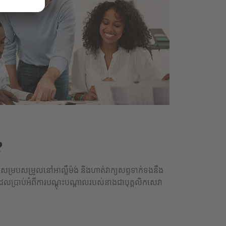
?
គូសម្របសម្រួលនៅអាល្លឺម៉ង់ និងហាត់វាក្យសព្ទទាក់ទងនឹង
ែលប្រាប់អំពីការបណ្ដុះបណ្ដាលរបស់នាងជាបុគ្គលិកសេវា