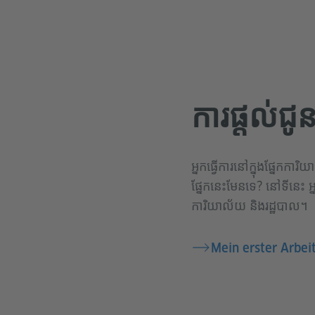
ការផ្តល់ជូ
អ្នកធ្វើការនៅក្នុងផ្នែកកា
ផ្នែកនេះមែនទេ? នៅទីនេះ អ
ការិយាល័យ និងរដ្ឋបាល។
Mein erster Arbeit