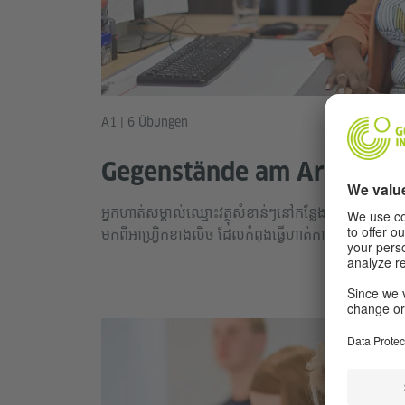
A1 | 6 Übungen
Gegenstände am Arbeitspl
អ្នកហាត់សម្គាល់ឈ្មោះវត្ថុសំខាន់ៗនៅកន្លែងធ្វើការការិយាល
មកពីអាហ្វ្រិកខាងលិច ដែលកំពុងធ្វើហាត់ការនៅអាល្លឺម៉ង់។