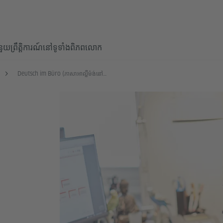
ំនួយ
ព្រឹត្តិការណ៍នៅទូទាំងពិភពលោក
Deutsch im Büro (ភាសាអាល្លឺម៉ង់នៅការិយាល័យ)
M