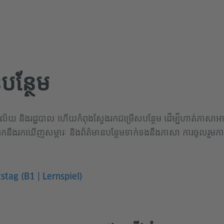
នបន្ថែម
រិយាល័យ និងរដ្ឋបាល ហើយកំពុងស្វែងរកជម្រើសបន្ថែម ដើម្បីហាត់ភាសាអាល
្នកនឹងរកឃើញសម្ភារៈ និងព័ត៌មានបន្ថែមទាក់ទងនឹងភាសា ការចូលរួមការ
stag (B1 | Lernspiel)