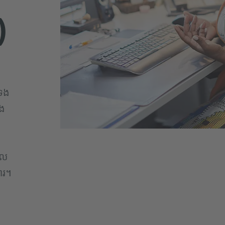
)
់ទង
ិង
ក
យ
ែល
ារ។