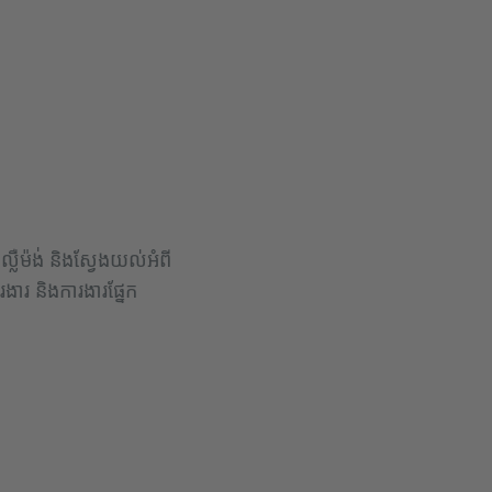
្លឺម៉ង់ និងស្វែងយល់អំពី
ងារ និងការងារផ្នែក